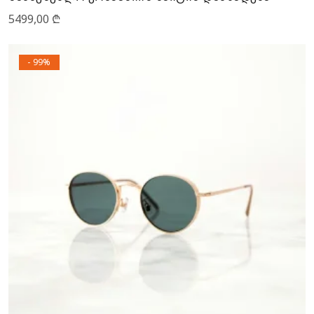
5499,00
₾
- 99%